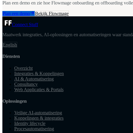
Plan een demo en zie hoe Flowmage onboarding en offboarding volledig
Plan een demo
Bekijk Flowmage
Connect Stuff
Maatwerk integraties, AI-oplossingen en automatiseringen waar standa
English
Diensten
Overzicht
Integraties & Koppelingen
AI & Automatisering
Consultancy
Web Applicaties & Portals
Oplossingen
Veilige AI-automatisering
Koppelingen & integraties
Identity lifecycle
Procesautomatisering