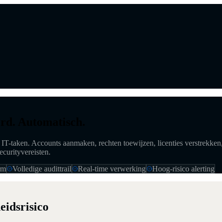
rd. Automatisch.
n IT-taken. Accounts aanmaken, rechten toewijzen, licenties verstrekken,
ecurityvereisten.
rm
Volledige audittrail
Real-time verwerking
Hoog-risico alerting
eidsrisico