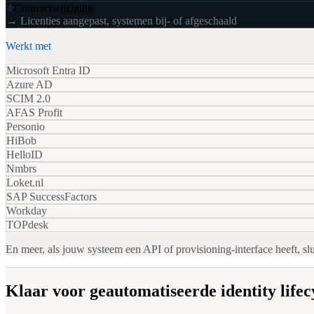
Contractwijziging
→
Licenties aangepast, systemen bij- of afgeschaald
Werkt met
Microsoft Entra ID
Azure AD
SCIM 2.0
AFAS Profit
Personio
HiBob
HelloID
Nmbrs
Loket.nl
SAP SuccessFactors
Workday
TOPdesk
En meer, als jouw systeem een API of provisioning-interface heeft, s
Klaar voor geautomatiseerde identity lifec