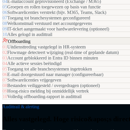
04
E-mailaccount geprovisioneerd (Exchange / M365)
05
Groepen en rollen toegewezen op basis van functie
06
Softwarelicenties verstrekt (bijv. M365, Teams, Slack)
07
Toegang tot branchesystemen geconfigureerd
08
Welkomstmail verstuurd met accountgegevens
09
IT-ticket aangemaakt voor hardwarelevering (optioneel)
10
Alles gelogd in audittrail
Offboarding
01
Uitdiensttreding vastgelegd in HR-systeem
02
Flowmage detecteert wijziging (real-time of geplande datum)
03
Account geblokkeerd in Entra ID binnen minuten
04
Alle actieve sessies beëindigd
05
Toegang tot alle branchesystemen ingetrokken
06
E-mail doorgestuurd naar manager (configureerbaar)
07
Softwarelicenties vrijgegeven
08
Bestanden veiliggesteld / overgedragen (optioneel)
09
Hoog-risico melding bij onmiddellijk vertrek
10
Volledig offboarding-rapport in audittrail
Audittrail & alerting
Alles vastgelegd. Hoge risico&apos;s direc