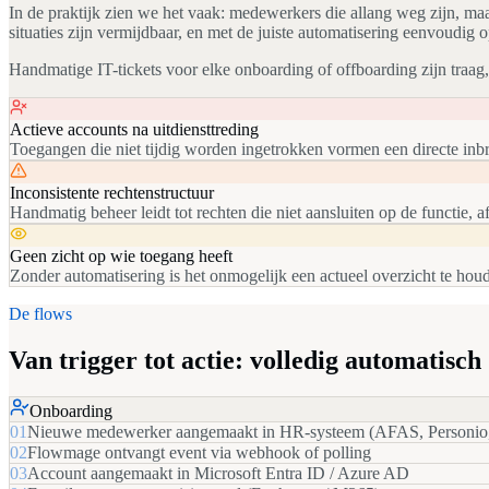
In de praktijk zien we het vaak: medewerkers die allang weg zijn, m
situaties zijn vermijdbaar, en met de juiste automatisering eenvoudig o
Handmatige IT-tickets voor elke onboarding of offboarding zijn traag, 
Actieve accounts na uitdiensttreding
Toegangen die niet tijdig worden ingetrokken vormen een directe inbreu
Inconsistente rechtenstructuur
Handmatig beheer leidt tot rechten die niet aansluiten op de functie, 
Geen zicht op wie toegang heeft
Zonder automatisering is het onmogelijk een actueel overzicht te hou
De flows
Van trigger tot actie: volledig automatisch
Onboarding
01
Nieuwe medewerker aangemaakt in HR-systeem (AFAS, Personi
02
Flowmage ontvangt event via webhook of polling
03
Account aangemaakt in Microsoft Entra ID / Azure AD