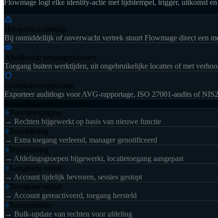
Flowmage logt elke identity-actie met tijdstempel, trigger, uitkomst e
Hoog-risico alerting
Bij onmiddellijk of onverwacht vertrek stuurt Flowmage direct een 
Afwijkende toegangspatronen
Toegang buiten werktijden, uit ongebruikelijke locaties of met verhoo
Compliancerapportage
Exporteer auditlogs voor AVG-rapportage, ISO 27001-audits of NIS2
Tussentijdse lifecycle events
Functiewijziging
→
Rechten bijgewerkt op basis van nieuwe functie
Bevordering
→
Extra toegang verleend, manager genotificeerd
Herplaatsing
→
Afdelingsgroepen bijgewerkt, locatietoegang aangepast
Langdurig verlof
→
Account tijdelijk bevroren, sessies gestopt
Terugkeer verlof
→
Account gereactiveerd, toegang hersteld
Reorganisatie
→
Bulk-update van rechten voor afdeling