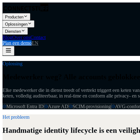
Producten
Oplossingen
Diensten
Blog
Over ons
Contact
Plan een demo
EN
Oplossing
Medewerker weg? Alle accounts geblokkee
Elke medewerker die in dienst treedt of vertrekt triggert een keten va
keten, volledig auditeerbaar, in real-time en conform alle privacy- en s
Microsoft Entra ID
Azure AD
SCIM-provisioning
AVG-confo
Het probleem
Handmatige identity lifecycle is een veiligh