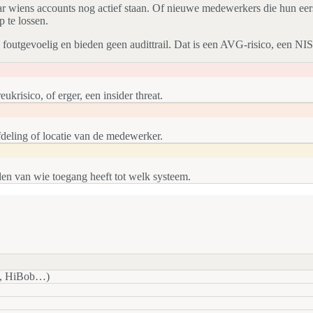
aar wiens accounts nog actief staan. Of nieuwe medewerkers die hun eer
p te lossen.
foutgevoelig en bieden geen audittrail. Dat is een AVG-risico, een NIS2-
krisico, of erger, een insider threat.
afdeling of locatie van de medewerker.
den van wie toegang heeft tot welk systeem.
o, HiBob…)