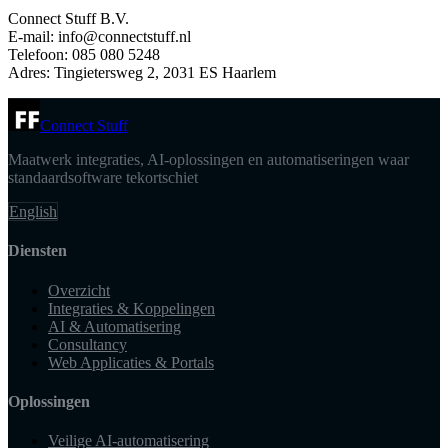
Connect Stuff B.V.
E-mail: info@connectstuff.nl
Telefoon: 085 080 5248
Adres: Tingietersweg 2, 2031 ES Haarlem
Connect Stuff
Maatwerk integraties, AI-oplossingen en automatiseringen waar
standaardsoftware tekortschiet
English
Diensten
Overzicht
Integraties & Koppelingen
AI & Automatisering
Consultancy
Web Applicaties & Portals
Oplossingen
Veilige AI-automatisering