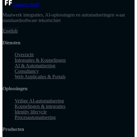
Connect Stuff
Maatwerk integraties, AI-oplossingen en automatiseringen waar
standaardsoftware tekortschiet
English
Diensten
Overzicht
Integraties & Koppelingen
AI & Automatisering
Consultancy
Web Applicaties & Portals
Oplossingen
Veilige AI-automatisering
Koppelingen & integraties
Identity lifecycle
Procesautomatisering
Producten