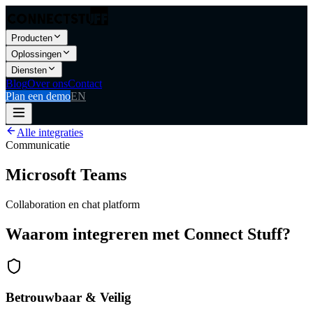
Producten
Oplossingen
Diensten
Blog
Over ons
Contact
Plan een demo
EN
Alle integraties
Communicatie
Microsoft Teams
Collaboration en chat platform
Waarom integreren met Connect Stuff?
Betrouwbaar & Veilig