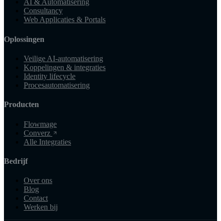
AI & Automatisering
Consultancy
Web Applicaties & Portals
Oplossingen
Veilige AI-automatisering
Koppelingen & integraties
Identity lifecycle
Procesautomatisering
Producten
Flowmage
Converz
Alle Integraties
Bedrijf
Over ons
Blog
Contact
Werken bij