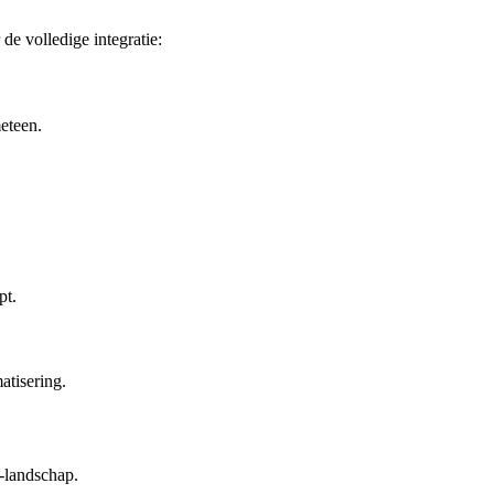
de volledige integratie:
meteen.
pt.
tisering.
-landschap.