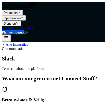
Producten
Oplossingen
Diensten
Blog
Over ons
Contact
Plan een demo
EN
Alle integraties
Communicatie
Slack
Team collaboration platform
Waarom integreren met Connect Stuff?
Betrouwbaar & Veilig