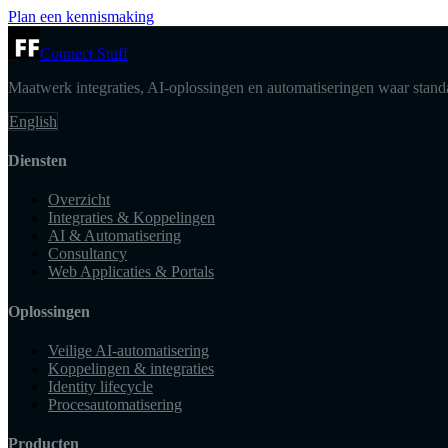
Plan een kennismaking
Connect Stuff
Maatwerk integraties, AI-oplossingen en automatiseringen waar standa
English
Diensten
Overzicht
Integraties & Koppelingen
AI & Automatisering
Consultancy
Web Applicaties & Portals
Oplossingen
Veilige AI-automatisering
Koppelingen & integraties
Identity lifecycle
Procesautomatisering
Producten