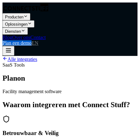
Producten
Oplossingen
Diensten
Blog
Over ons
Contact
Plan een demo
EN
Alle integraties
SaaS Tools
Planon
Facility management software
Waarom integreren met Connect Stuff?
Betrouwbaar & Veilig