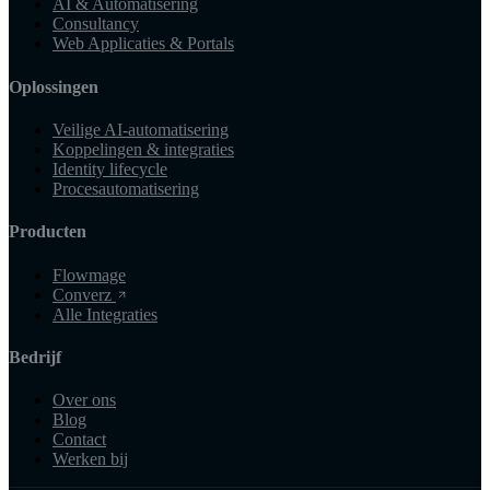
AI & Automatisering
Consultancy
Web Applicaties & Portals
Oplossingen
Veilige AI-automatisering
Koppelingen & integraties
Identity lifecycle
Procesautomatisering
Producten
Flowmage
Converz
Alle Integraties
Bedrijf
Over ons
Blog
Contact
Werken bij