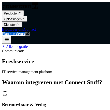
Producten
Oplossingen
Diensten
Blog
Over ons
Contact
Plan een demo
EN
Alle integraties
Communicatie
Freshservice
IT service management platform
Waarom integreren met Connect Stuff?
Betrouwbaar & Veilig