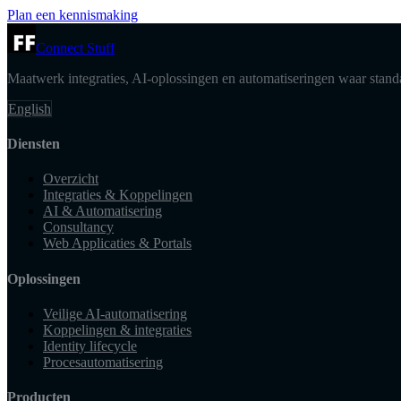
Plan een kennismaking
Connect Stuff
Maatwerk integraties, AI-oplossingen en automatiseringen waar standa
English
Diensten
Overzicht
Integraties & Koppelingen
AI & Automatisering
Consultancy
Web Applicaties & Portals
Oplossingen
Veilige AI-automatisering
Koppelingen & integraties
Identity lifecycle
Procesautomatisering
Producten