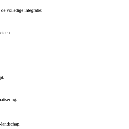
de volledige integratie:
meteen.
pt.
tisering.
-landschap.