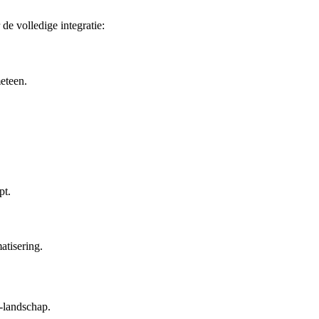
de volledige integratie:
meteen.
pt.
tisering.
-landschap.