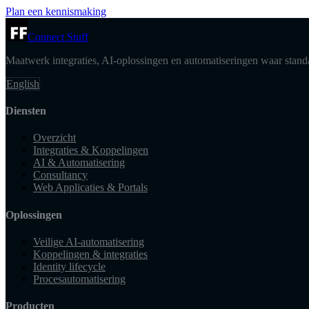
Plan een kennismaking
Connect Stuff
Maatwerk integraties, AI-oplossingen en automatiseringen waar standa
English
Diensten
Overzicht
Integraties & Koppelingen
AI & Automatisering
Consultancy
Web Applicaties & Portals
Oplossingen
Veilige AI-automatisering
Koppelingen & integraties
Identity lifecycle
Procesautomatisering
Producten