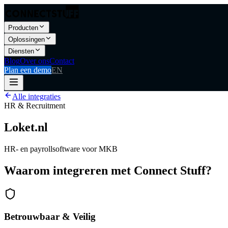
Producten
Oplossingen
Diensten
Blog
Over ons
Contact
Plan een demo
EN
Alle integraties
HR & Recruitment
Loket.nl
HR- en payrollsoftware voor MKB
Waarom integreren met Connect Stuff?
Betrouwbaar & Veilig