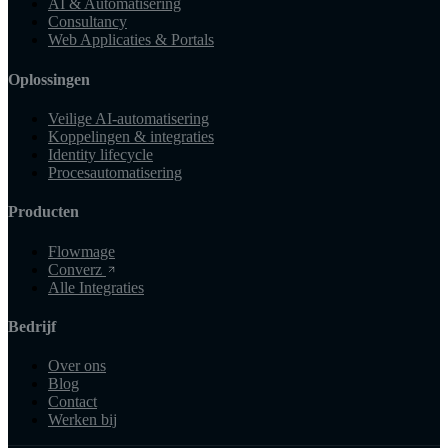
AI & Automatisering
Consultancy
Web Applicaties & Portals
Oplossingen
Veilige AI-automatisering
Koppelingen & integraties
Identity lifecycle
Procesautomatisering
Producten
Flowmage
Converz
Alle Integraties
Bedrijf
Over ons
Blog
Contact
Werken bij