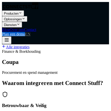
Producten
Oplossingen
Diensten
Blog
Over ons
Contact
Plan een demo
EN
Alle integraties
Finance & Boekhouding
Coupa
Procurement en spend management
Waarom integreren met Connect Stuff?
Betrouwbaar & Veilig