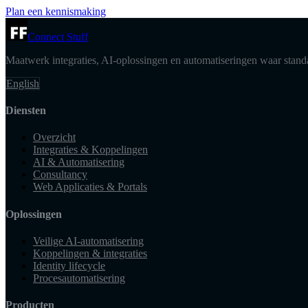
Plan een kennismaking
Connect Stuff
Maatwerk integraties, AI-oplossingen en automatiseringen waar standa
English
Diensten
Overzicht
Integraties & Koppelingen
AI & Automatisering
Consultancy
Web Applicaties & Portals
Oplossingen
Veilige AI-automatisering
Koppelingen & integraties
Identity lifecycle
Procesautomatisering
Producten