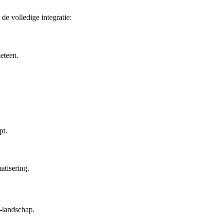
de volledige integratie:
meteen.
pt.
tisering.
-landschap.