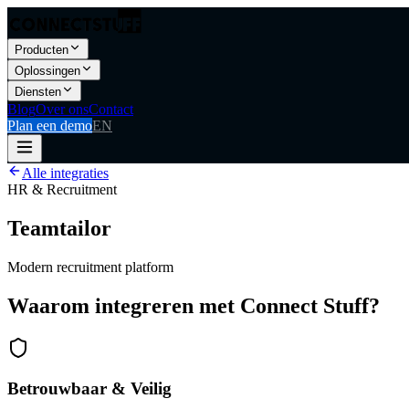
Producten
Oplossingen
Diensten
Blog
Over ons
Contact
Plan een demo
EN
Alle integraties
HR & Recruitment
Teamtailor
Modern recruitment platform
Waarom integreren met Connect Stuff?
Betrouwbaar & Veilig