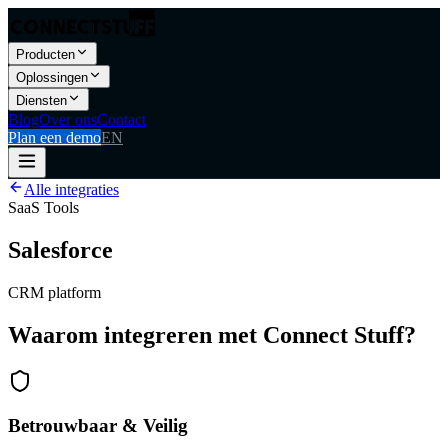
Producten
Oplossingen
Diensten
Blog
Over ons
Contact
Plan een demo
EN
Alle integraties
SaaS Tools
Salesforce
CRM platform
Waarom integreren met Connect Stuff?
Betrouwbaar & Veilig