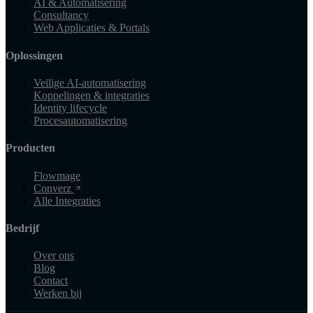
AI & Automatisering
Consultancy
Web Applicaties & Portals
Oplossingen
Veilige AI-automatisering
Koppelingen & integraties
Identity lifecycle
Procesautomatisering
Producten
Flowmage
Converz
Alle Integraties
Bedrijf
Over ons
Blog
Contact
Werken bij