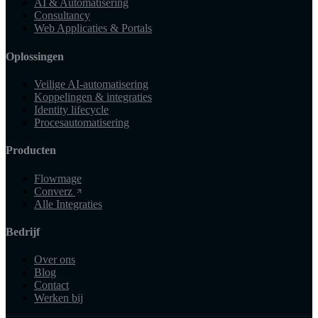
AI & Automatisering
Consultancy
Web Applicaties & Portals
Oplossingen
Veilige AI-automatisering
Koppelingen & integraties
Identity lifecycle
Procesautomatisering
Producten
Flowmage
Converz
Alle Integraties
Bedrijf
Over ons
Blog
Contact
Werken bij