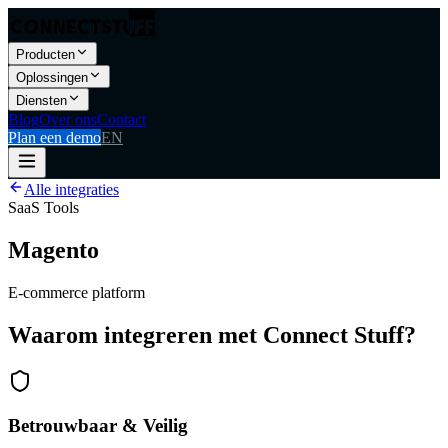
Producten
Oplossingen
Diensten
Blog
Over ons
Contact
Plan een demo
EN
Alle integraties
SaaS Tools
Magento
E-commerce platform
Waarom integreren met Connect Stuff?
Betrouwbaar & Veilig