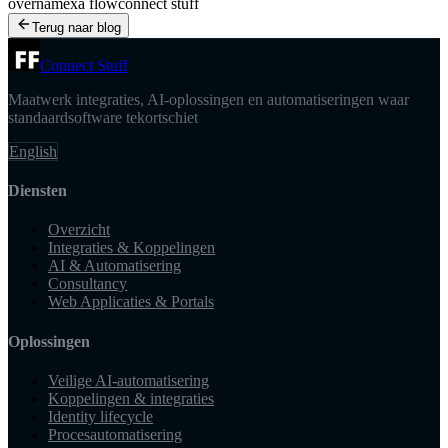
overname
xa flow
connect stuff
Terug naar blog
Connect Stuff
Maatwerk integraties, AI-oplossingen en automatiseringen waar
standaardsoftware tekortschiet
English
Diensten
Overzicht
Integraties & Koppelingen
AI & Automatisering
Consultancy
Web Applicaties & Portals
Oplossingen
Veilige AI-automatisering
Koppelingen & integraties
Identity lifecycle
Procesautomatisering