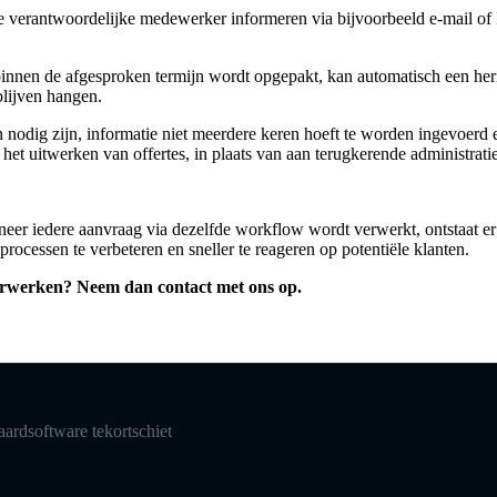
verantwoordelijke medewerker informeren via bijvoorbeeld e-mail of Mi
nen de afgesproken termijn wordt opgepakt, kan automatisch een heri
blijven hangen.
en nodig zijn, informatie niet meerdere keren hoeft te worden ingevoerd
het uitwerken van offertes, in plaats van aan terugkerende administra
neer iedere aanvraag via dezelfde workflow wordt verwerkt, ontstaat e
rocessen te verbeteren en sneller te reageren op potentiële klanten.
erwerken? Neem dan contact met ons op.
ardsoftware tekortschiet