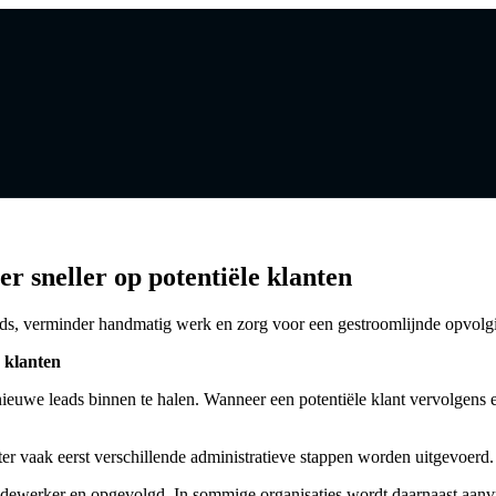
r sneller op potentiële klanten
ds, verminder handmatig werk en zorg voor een gestroomlijnde opvolg
e klanten
ieuwe leads binnen te halen. Wanneer een potentiële klant vervolgens 
 vaak eerst verschillende administratieve stappen worden uitgevoerd.
dewerker en opgevolgd. In sommige organisaties wordt daarnaast aanv