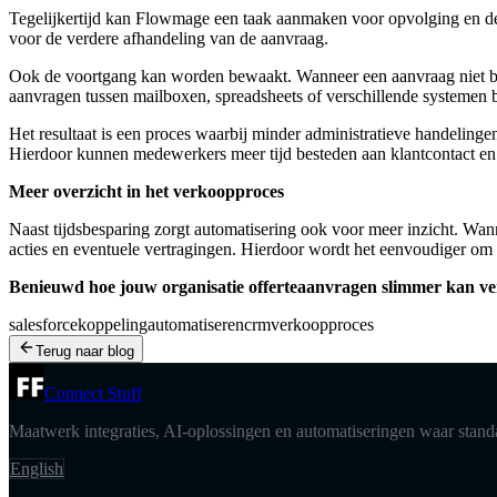
Tegelijkertijd kan Flowmage een taak aanmaken voor opvolging en de 
voor de verdere afhandeling van de aanvraag.
Ook de voortgang kan worden bewaakt. Wanneer een aanvraag niet bin
aanvragen tussen mailboxen, spreadsheets of verschillende systemen 
Het resultaat is een proces waarbij minder administratieve handeling
Hierdoor kunnen medewerkers meer tijd besteden aan klantcontact en 
Meer overzicht in het verkoopproces
Naast tijdsbesparing zorgt automatisering ook voor meer inzicht. Wan
acties en eventuele vertragingen. Hierdoor wordt het eenvoudiger om p
Benieuwd hoe jouw organisatie offerteaanvragen slimmer kan v
salesforce
koppeling
automatiseren
crm
verkoopproces
Terug naar blog
Connect Stuff
Maatwerk integraties, AI-oplossingen en automatiseringen waar standa
English