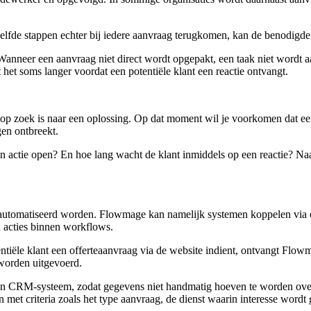
fde stappen echter bij iedere aanvraag terugkomen, kan de benodigde t
 Wanneer een aanvraag niet direct wordt opgepakt, een taak niet wordt
 het soms langer voordat een potentiële klant een reactie ontvangt.
ef op zoek is naar een oplossing. Op dat moment wil je voorkomen dat e
en ontbreekt.
 actie open? En hoe lang wacht de klant inmiddels op een reactie? Naar
automatiseerd worden. Flowmage kan namelijk systemen koppelen via
n acties binnen workflows.
otentiële klant een offerteaanvraag via de website indient, ontvangt Flo
worden uitgevoerd.
 een CRM-systeem, zodat gegevens niet handmatig hoeven te worden o
met criteria zoals het type aanvraag, de dienst waarin interesse wordt 