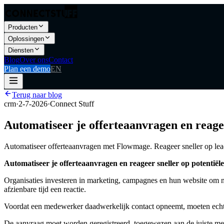
Producten
Oplossingen
Diensten
Blog
Over ons
Contact
Plan een demo
EN
Terug naar blog
crm
·
2-7-2026
·
Connect Stuff
Automatiseer je offerteaanvragen en reagee
Automatiseer offerteaanvragen met Flowmage. Reageer sneller op lea
Automatiseer je offerteaanvragen en reageer sneller op potentiël
Organisaties investeren in marketing, campagnes en hun website om n
afzienbare tijd een reactie.
Voordat een medewerker daadwerkelijk contact opneemt, moeten echter
De aanvraag moet worden geregistreerd, toegewezen aan de juiste me