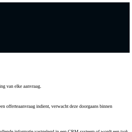
ing van elke aanvraag.
een offerteaanvraag indient, verwacht deze doorgaans binnen
ullende informatie vastgelegd in een CRM-systeem of wordt een taak