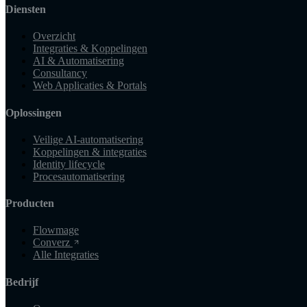
Diensten
Overzicht
Integraties & Koppelingen
AI & Automatisering
Consultancy
Web Applicaties & Portals
Oplossingen
Veilige AI-automatisering
Koppelingen & integraties
Identity lifecycle
Procesautomatisering
Producten
Flowmage
Converz
Alle Integraties
Bedrijf